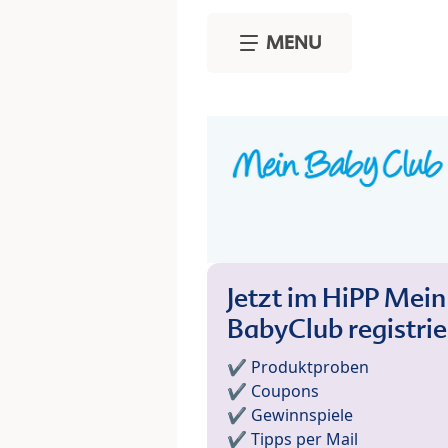
Skip to main content
MENU
Jetzt im HiPP Mein
BabyClub registri
✔️ Produktproben
✔️ Coupons
✔️ Gewinnspiele
✔️ Tipps per Mail