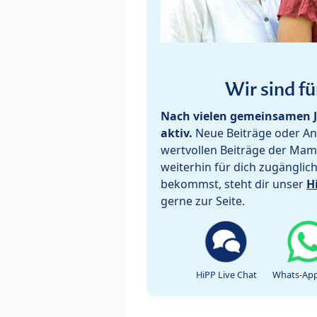
Wir sind fü
Nach vielen gemeinsamen J
aktiv.
Neue Beiträge oder Ant
wertvollen Beiträge der Mam
weiterhin für dich zugänglic
bekommst, steht dir unser
H
gerne zur Seite.
HiPP Live Chat
Whats-App