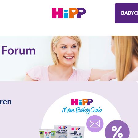
BABYC
eren