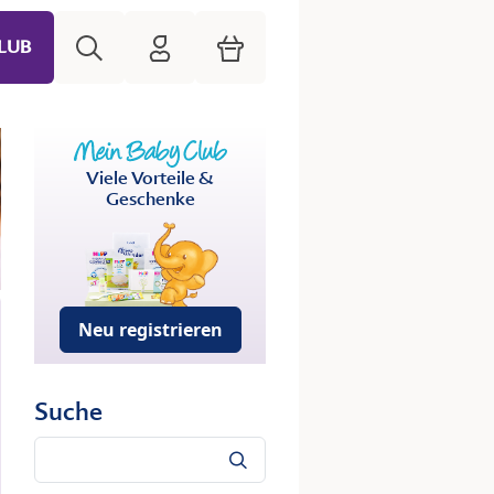
Suche
HiPP Mein Babyclub
Warenkorb
LUB
Viele Vorteile &
Geschenke
Neu registrieren
Suche
Suche