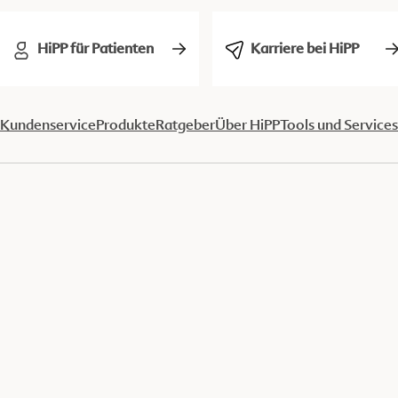
HiPP für Patienten
Karriere bei HiPP
Kundenservice
Produkte
Ratgeber
Über HiPP
Tools und Services