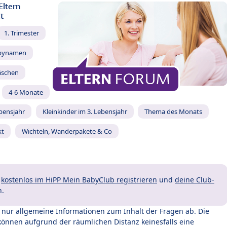
Eltern
t
1. Trimester
bynamen
äschen
4-6 Monate
ebensjahr
Kleinkinder im 3. Lebensjahr
Thema des Monats
kt
Wichteln, Wanderpakete & Co
t
kostenlos im HiPP Mein BabyClub registrieren
und
deine Club-
n.
t nur allgemeine Informationen zum Inhalt der Fragen ab. Die
können aufgrund der räumlichen Distanz keinesfalls eine