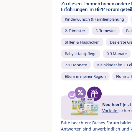
Zu diesen Themen haben andere 
Erfahrungen im HiPP Forum geteil
Kinderwunsch & Familienplanung
2. Trimester
3. Trimester
Ba
Stillen & Fläschchen
Das erste Gl
Babys Hautpflege
0-3 Monate
7-12 Monate
Kleinkinder im 2. L
Eltern in meiner Region
Flohmar
Neu hier?
Jetz
Vorteile
sicher
Bitte beachten: Dieses Forum bilde
Antworten sind unverbindlich und 