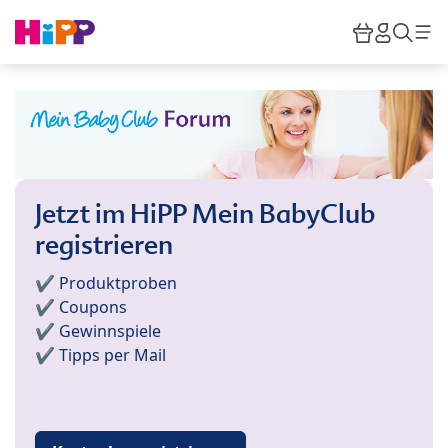
Skip to main content
Warenkor
HiPP M
Such
Jetzt im HiPP Mein BabyClub
registrieren
✔️ Produktproben
✔️ Coupons
✔️ Gewinnspiele
✔️ Tipps per Mail