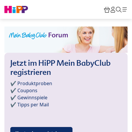
Skip to main content
Warenkor
HiPP M
Such
Jetzt im HiPP Mein BabyClub
registrieren
✔️ Produktproben
✔️ Coupons
✔️ Gewinnspiele
✔️ Tipps per Mail