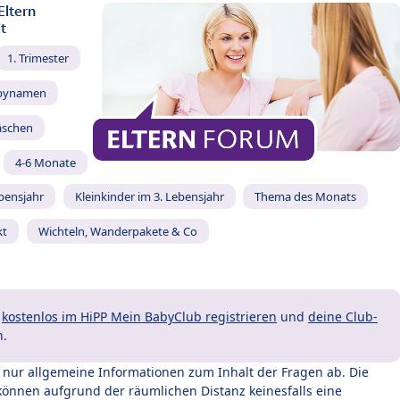
Eltern
t
1. Trimester
bynamen
äschen
4-6 Monate
ebensjahr
Kleinkinder im 3. Lebensjahr
Thema des Monats
kt
Wichteln, Wanderpakete & Co
t
kostenlos im HiPP Mein BabyClub registrieren
und
deine Club-
n.
t nur allgemeine Informationen zum Inhalt der Fragen ab. Die
können aufgrund der räumlichen Distanz keinesfalls eine