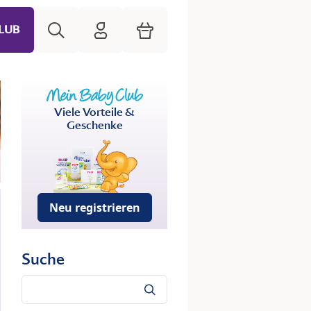
Suche
HiPP Mein Babyclub
Warenkorb
LUB
Viele Vorteile &
Geschenke
Neu registrieren
Suche
Suche