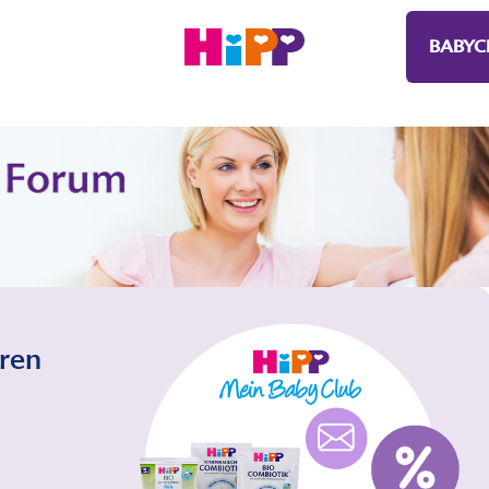
BABYC
eren