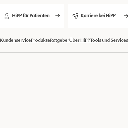
HiPP für Patienten
Karriere bei HiPP
Kundenservice
Produkte
Ratgeber
Über HiPP
Tools und Services