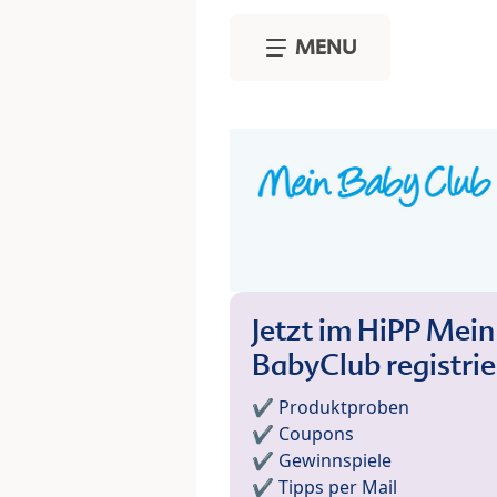
Skip to main content
MENU
Jetzt im HiPP Mein
BabyClub registri
✔️ Produktproben
✔️ Coupons
✔️ Gewinnspiele
✔️ Tipps per Mail