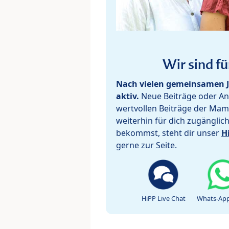
Wir sind fü
Nach vielen gemeinsamen J
aktiv.
Neue Beiträge oder Ant
wertvollen Beiträge der Mam
weiterhin für dich zugänglic
bekommst, steht dir unser
H
gerne zur Seite.
HiPP Live Chat
Whats-App