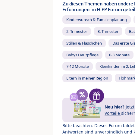
Zu diesen Themen haben andere 
Erfahrungen im HiPP Forum geteil
Kinderwunsch & Familienplanung
2. Trimester
3. Trimester
Ba
Stillen & Fläschchen
Das erste Gl
Babys Hautpflege
0-3 Monate
7-12 Monate
Kleinkinder im 2. L
Eltern in meiner Region
Flohmar
Neu hier?
Jetz
Vorteile
sicher
Bitte beachten: Dieses Forum bilde
Antworten sind unverbindlich und 