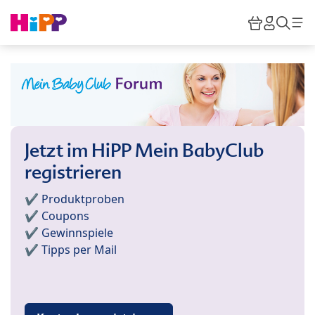
Skip to main content
Warenkor
HiPP M
Such
Jetzt im HiPP Mein BabyClub
registrieren
✔️ Produktproben
✔️ Coupons
✔️ Gewinnspiele
✔️ Tipps per Mail