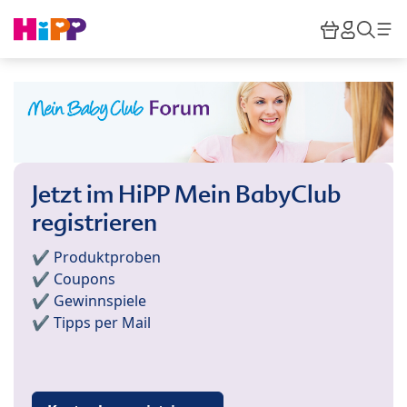
Skip to main content
Warenkor
HiPP M
Such
Jetzt im HiPP Mein BabyClub
registrieren
✔️ Produktproben
✔️ Coupons
✔️ Gewinnspiele
✔️ Tipps per Mail