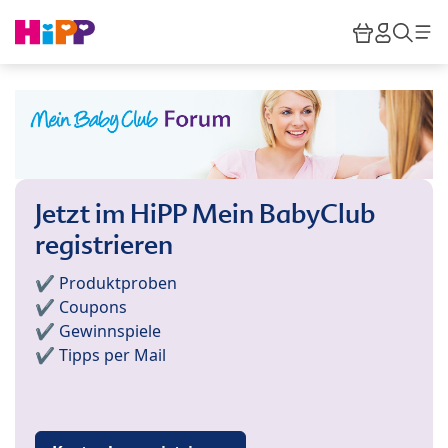
Skip to main content
Warenkor
HiPP M
Such
Jetzt im HiPP Mein BabyClub
registrieren
✔️ Produktproben
✔️ Coupons
✔️ Gewinnspiele
✔️ Tipps per Mail