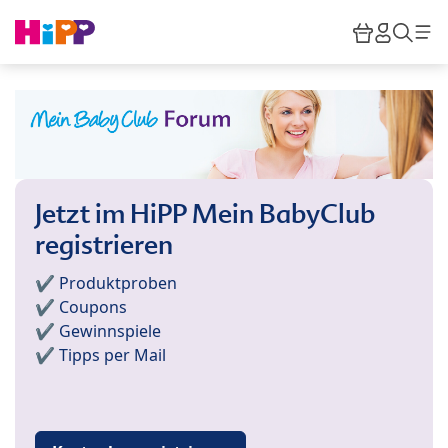
Skip to main content
Warenkor
HiPP M
Such
Jetzt im HiPP Mein BabyClub
registrieren
✔️ Produktproben
✔️ Coupons
✔️ Gewinnspiele
✔️ Tipps per Mail