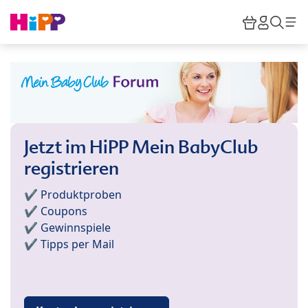
Skip to main content
Warenkor
HiPP M
Such
Jetzt im HiPP Mein BabyClub
registrieren
✔️ Produktproben
✔️ Coupons
✔️ Gewinnspiele
✔️ Tipps per Mail