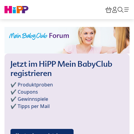
Skip to main content
Warenkor
HiPP M
Such
Jetzt im HiPP Mein BabyClub
registrieren
✔️ Produktproben
✔️ Coupons
✔️ Gewinnspiele
✔️ Tipps per Mail