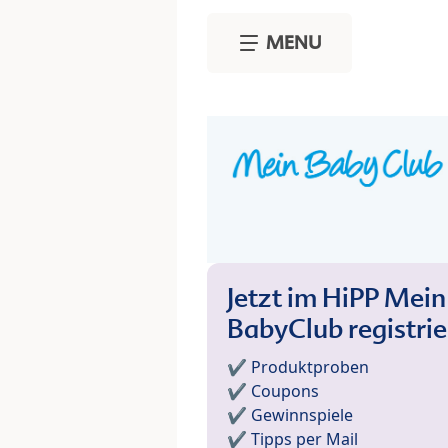
Skip to main content
MENU
Jetzt im HiPP Mein
BabyClub registri
✔️ Produktproben
✔️ Coupons
✔️ Gewinnspiele
✔️ Tipps per Mail