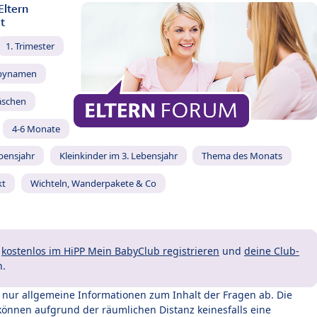
Eltern
t
1. Trimester
bynamen
äschen
4-6 Monate
ebensjahr
Kleinkinder im 3. Lebensjahr
Thema des Monats
kt
Wichteln, Wanderpakete & Co
t
kostenlos im HiPP Mein BabyClub registrieren
und
deine Club-
n.
t nur allgemeine Informationen zum Inhalt der Fragen ab. Die
können aufgrund der räumlichen Distanz keinesfalls eine