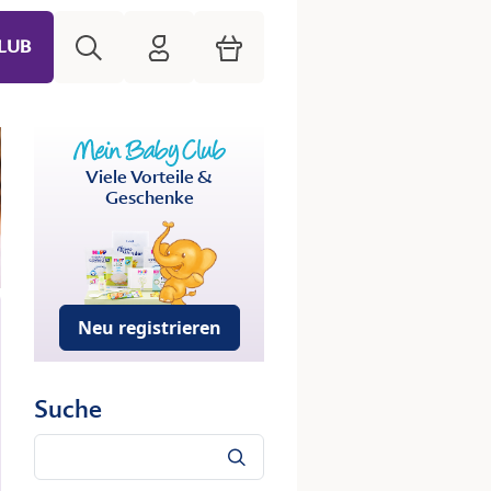
Suche
HiPP Mein Babyclub
Warenkorb
LUB
Viele Vorteile &
Geschenke
Neu registrieren
Suche
Suche