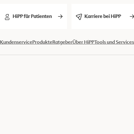
HiPP für Patienten
Karriere bei HiPP
Kundenservice
Produkte
Ratgeber
Über HiPP
Tools und Services