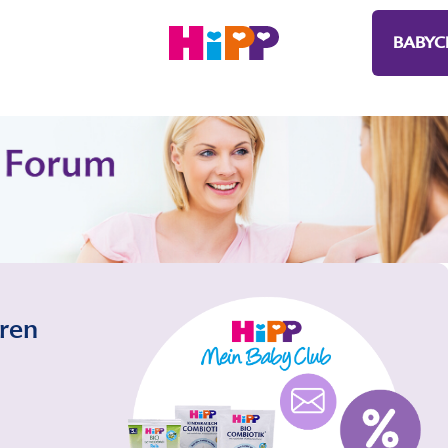
BABYC
eren