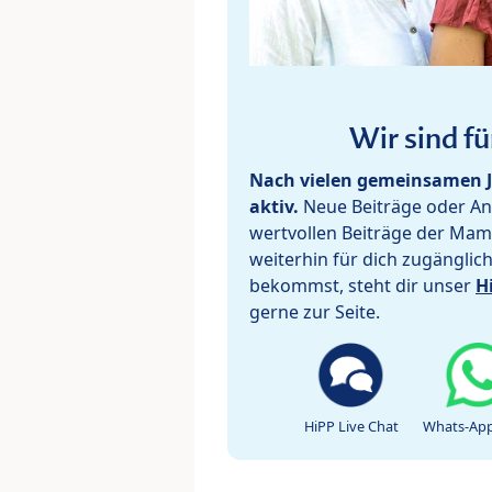
Wir sind fü
Nach vielen gemeinsamen J
aktiv.
Neue Beiträge oder Ant
wertvollen Beiträge der Mam
weiterhin für dich zugänglic
bekommst, steht dir unser
H
gerne zur Seite.
HiPP Live Chat
Whats-App