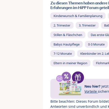
Zu diesen Themen haben andere 
Erfahrungen im HiPP Forum geteil
Kinderwunsch & Familienplanung
2. Trimester
3. Trimester
Ba
Stillen & Fläschchen
Das erste Gl
Babys Hautpflege
0-3 Monate
7-12 Monate
Kleinkinder im 2. L
Eltern in meiner Region
Flohmar
Neu hier?
Jetz
Vorteile
sicher
Bitte beachten: Dieses Forum bilde
Antworten sind unverbindlich und 