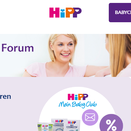
BABYC
eren