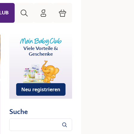
Suche
HiPP Mein Babyclub
Warenkorb
LUB
Viele Vorteile &
Geschenke
Neu registrieren
Suche
Suche