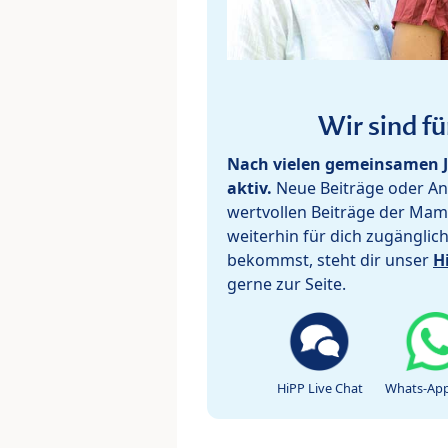
Wir sind fü
Nach vielen gemeinsamen J
aktiv.
Neue Beiträge oder Ant
wertvollen Beiträge der Mam
weiterhin für dich zugänglic
bekommst, steht dir unser
H
gerne zur Seite.
HiPP Live Chat
Whats-App