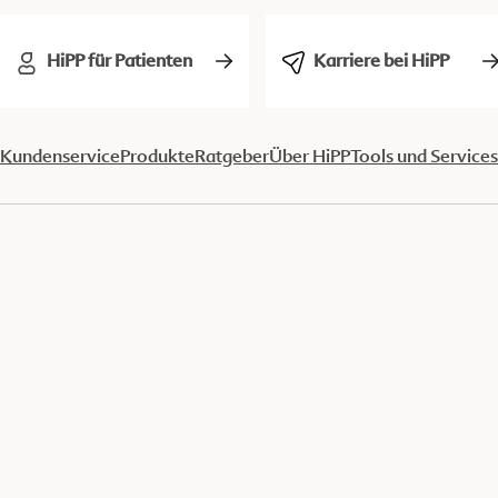
HiPP für Patienten
Karriere bei HiPP
Kundenservice
Produkte
Ratgeber
Über HiPP
Tools und Services