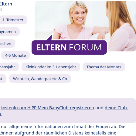
Eltern
t
1. Trimester
bynamen
äschen
4-6 Monate
ebensjahr
Kleinkinder im 3. Lebensjahr
Thema des Monats
kt
Wichteln, Wanderpakete & Co
t
kostenlos im HiPP Mein BabyClub registrieren
und
deine Club-
n.
t nur allgemeine Informationen zum Inhalt der Fragen ab. Die
können aufgrund der räumlichen Distanz keinesfalls eine