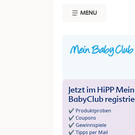
Skip to main content
MENU
Jetzt im HiPP Mein
BabyClub registri
✔️ Produktproben
✔️ Coupons
✔️ Gewinnspiele
✔️ Tipps per Mail