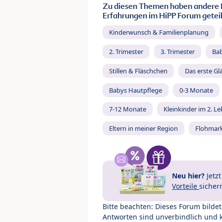
Zu diesen Themen haben andere 
Erfahrungen im HiPP Forum geteil
Kinderwunsch & Familienplanung
2. Trimester
3. Trimester
Ba
Stillen & Fläschchen
Das erste Gl
Babys Hautpflege
0-3 Monate
7-12 Monate
Kleinkinder im 2. L
Eltern in meiner Region
Flohmar
Neu hier?
Jetz
Vorteile
sicher
Bitte beachten: Dieses Forum bilde
Antworten sind unverbindlich und 