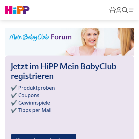
Skip to main content
Warenkor
HiPP M
Such
Jetzt im HiPP Mein BabyClub
registrieren
✔️ Produktproben
✔️ Coupons
✔️ Gewinnspiele
✔️ Tipps per Mail