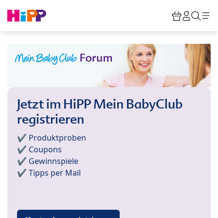
Skip to main content
Warenkor
HiPP M
Such
Jetzt im HiPP Mein BabyClub
registrieren
✔️ Produktproben
✔️ Coupons
✔️ Gewinnspiele
✔️ Tipps per Mail