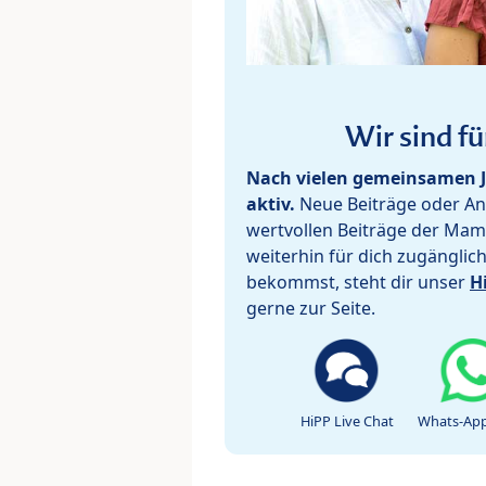
Wir sind fü
Nach vielen gemeinsamen J
aktiv.
Neue Beiträge oder Ant
wertvollen Beiträge der Mam
weiterhin für dich zugänglic
bekommst, steht dir unser
H
gerne zur Seite.
HiPP Live Chat
Whats-App