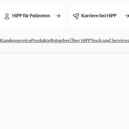
HiPP für Patienten
Karriere bei HiPP
Kundenservice
Produkte
Ratgeber
Über HiPP
Tools und Services