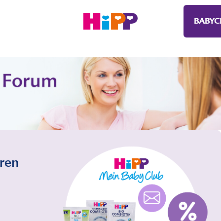
BABYC
eren