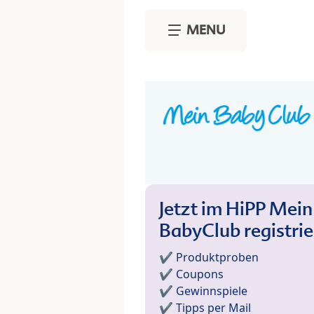
Skip to main content
MENU
Jetzt im HiPP Mein
BabyClub registri
✔️ Produktproben
✔️ Coupons
✔️ Gewinnspiele
✔️ Tipps per Mail