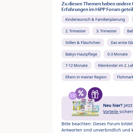
Zu diesen Themen haben andere 
Erfahrungen im HiPP Forum geteil
Kinderwunsch & Familienplanung
2. Trimester
3. Trimester
Ba
Stillen & Fläschchen
Das erste Gl
Babys Hautpflege
0-3 Monate
7-12 Monate
Kleinkinder im 2. L
Eltern in meiner Region
Flohmar
Neu hier?
Jetz
Vorteile
sicher
Bitte beachten: Dieses Forum bilde
Antworten sind unverbindlich und 