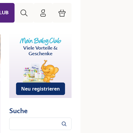
Suche
HiPP Mein Babyclub
Warenkorb
LUB
Viele Vorteile &
Geschenke
Neu registrieren
Suche
Suche