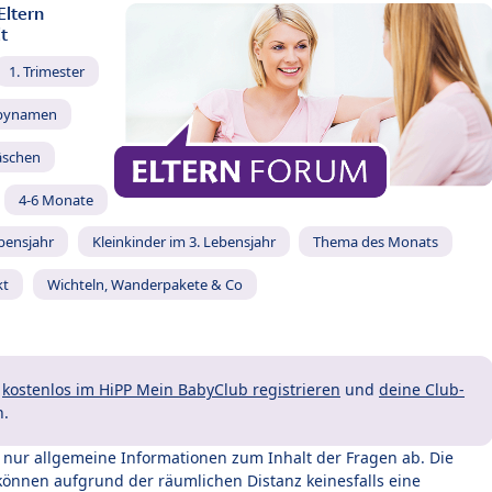
Eltern
t
1. Trimester
bynamen
äschen
4-6 Monate
ebensjahr
Kleinkinder im 3. Lebensjahr
Thema des Monats
kt
Wichteln, Wanderpakete & Co
t
kostenlos im HiPP Mein BabyClub registrieren
und
deine Club-
n.
t nur allgemeine Informationen zum Inhalt der Fragen ab. Die
können aufgrund der räumlichen Distanz keinesfalls eine