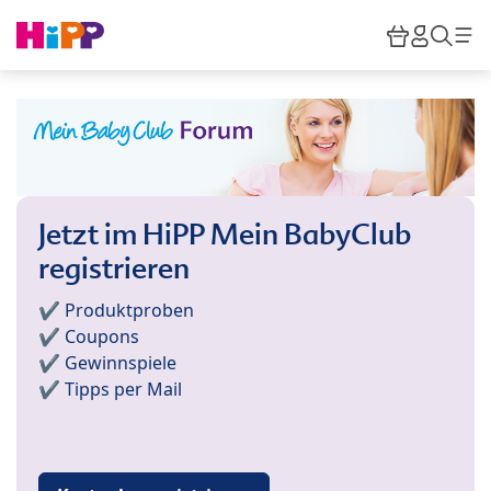
Skip to main content
Warenkor
HiPP M
Such
Jetzt im HiPP Mein BabyClub
registrieren
✔️ Produktproben
✔️ Coupons
✔️ Gewinnspiele
✔️ Tipps per Mail