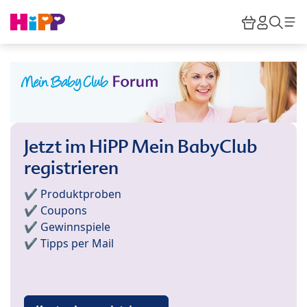
Skip to main content
Warenkor
HiPP M
Such
Jetzt im HiPP Mein BabyClub
registrieren
✔️ Produktproben
✔️ Coupons
✔️ Gewinnspiele
✔️ Tipps per Mail