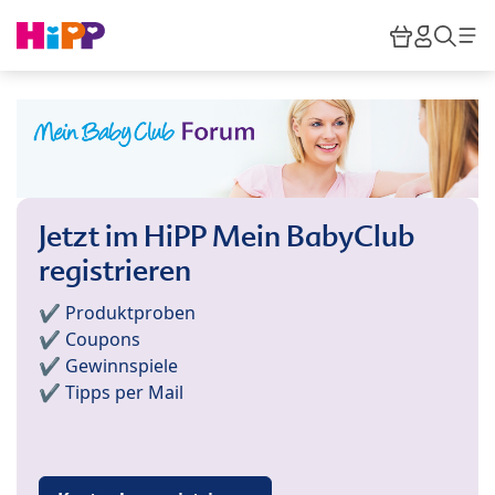
Skip to main content
Warenkor
HiPP M
Such
Jetzt im HiPP Mein BabyClub
registrieren
✔️ Produktproben
✔️ Coupons
✔️ Gewinnspiele
✔️ Tipps per Mail