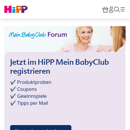
Skip to main content
Warenkor
HiPP M
Such
Jetzt im HiPP Mein BabyClub
registrieren
✔️ Produktproben
✔️ Coupons
✔️ Gewinnspiele
✔️ Tipps per Mail