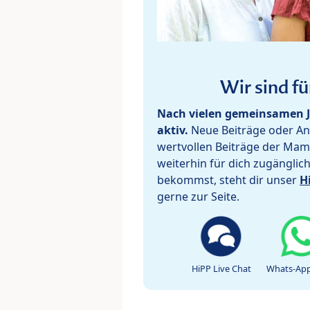
Wir sind fü
Nach vielen gemeinsamen J
aktiv.
Neue Beiträge oder Ant
wertvollen Beiträge der Mam
weiterhin für dich zugänglic
bekommst, steht dir unser
H
gerne zur Seite.
HiPP Live Chat
Whats-App