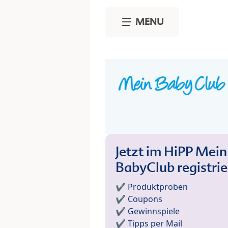
Skip to main content
MENU
Jetzt im HiPP Mein
BabyClub registri
✔️ Produktproben
✔️ Coupons
✔️ Gewinnspiele
✔️ Tipps per Mail