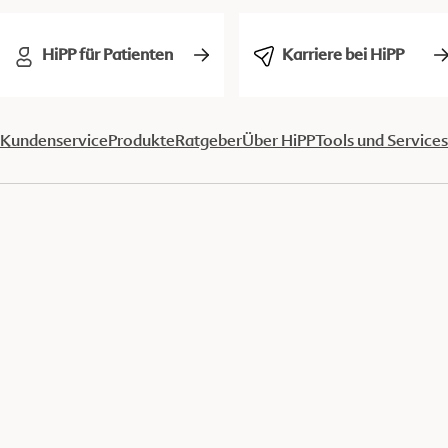
HiPP für Patienten
Karriere bei HiPP
Kundenservice
Produkte
Ratgeber
Über HiPP
Tools und Services