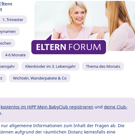
Eltern
t
1. Trimester
bynamen
äschen
4-6 Monate
ebensjahr
Kleinkinder im 3. Lebensjahr
Thema des Monats
kt
Wichteln, Wanderpakete & Co
t
kostenlos im HiPP Mein BabyClub registrieren
und
deine Club-
n.
t nur allgemeine Informationen zum Inhalt der Fragen ab. Die
können aufgrund der räumlichen Distanz keinesfalls eine