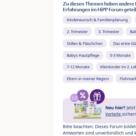
Zu diesen Themen haben andere 
Erfahrungen im HiPP Forum geteil
Kinderwunsch & Familienplanung
2. Trimester
3. Trimester
Ba
Stillen & Fläschchen
Das erste Gl
Babys Hautpflege
0-3 Monate
7-12 Monate
Kleinkinder im 2. L
Eltern in meiner Region
Flohmar
Neu hier?
Jetz
Vorteile
sicher
Bitte beachten: Dieses Forum bilde
Antworten sind unverbindlich und 