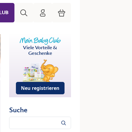
Suche
HiPP Mein Babyclub
Warenkorb
LUB
Viele Vorteile &
Geschenke
Neu registrieren
Suche
Suche