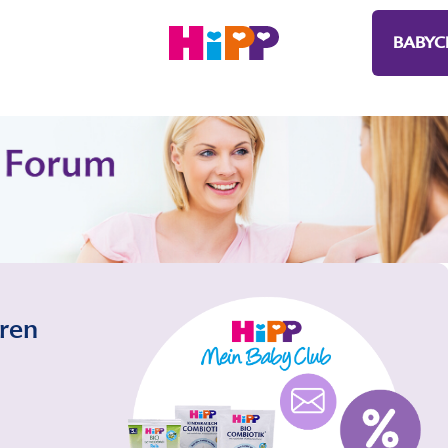
BABYC
eren