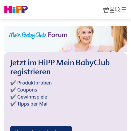
Skip to main content
Warenkor
HiPP M
Such
Jetzt im HiPP Mein BabyClub
registrieren
✔️ Produktproben
✔️ Coupons
✔️ Gewinnspiele
✔️ Tipps per Mail