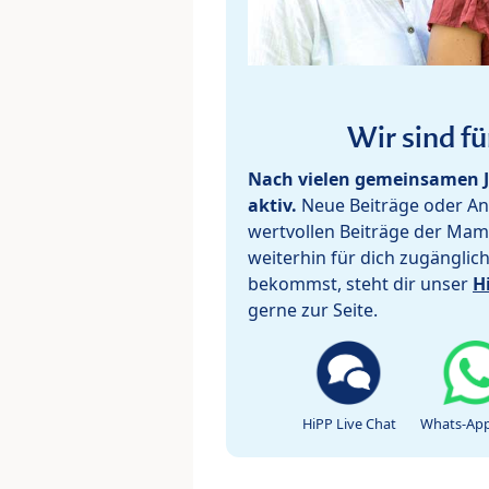
Wir sind fü
Nach vielen gemeinsamen J
aktiv.
Neue Beiträge oder Ant
wertvollen Beiträge der Mam
weiterhin für dich zugänglic
bekommst, steht dir unser
H
gerne zur Seite.
HiPP Live Chat
Whats-App