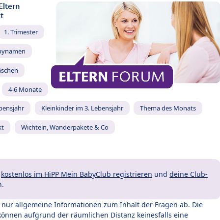
Eltern
t
1. Trimester
bynamen
äschen
4-6 Monate
ebensjahr
Kleinkinder im 3. Lebensjahr
Thema des Monats
kt
Wichteln, Wanderpakete & Co
t
kostenlos im HiPP Mein BabyClub registrieren
und
deine Club-
n.
t nur allgemeine Informationen zum Inhalt der Fragen ab. Die
können aufgrund der räumlichen Distanz keinesfalls eine