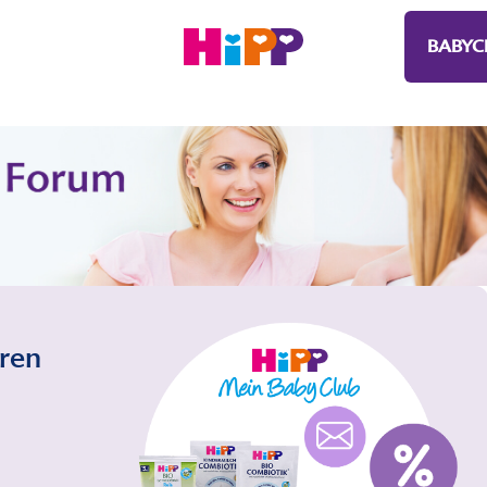
BABYC
eren