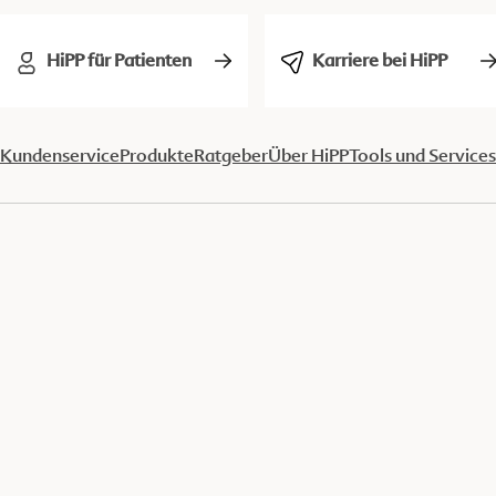
HiPP für Patienten
Karriere bei HiPP
Kundenservice
Produkte
Ratgeber
Über HiPP
Tools und Services