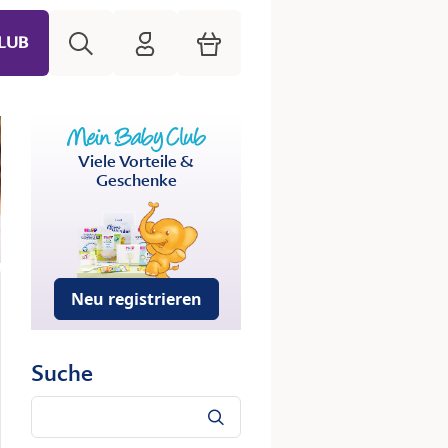
Suche
HiPP Mein Babyclub
Warenkorb
LUB
Viele Vorteile &
Geschenke
Neu registrieren
Suche
Suche