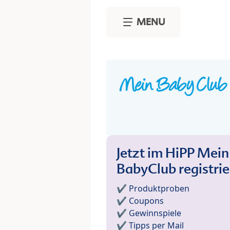
Skip to main content
MENU
Jetzt im HiPP Mein
BabyClub registri
✔️ Produktproben
✔️ Coupons
✔️ Gewinnspiele
✔️ Tipps per Mail