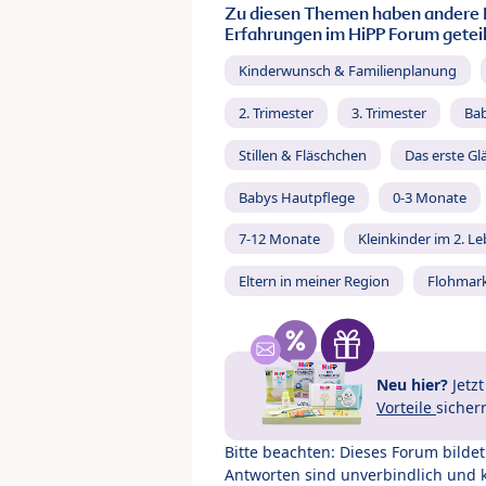
Zu diesen Themen haben andere 
Erfahrungen im HiPP Forum geteil
Kinderwunsch & Familienplanung
2. Trimester
3. Trimester
Ba
Stillen & Fläschchen
Das erste Gl
Babys Hautpflege
0-3 Monate
7-12 Monate
Kleinkinder im 2. L
Eltern in meiner Region
Flohmar
Neu hier?
Jetz
Vorteile
sicher
Bitte beachten: Dieses Forum bilde
Antworten sind unverbindlich und 