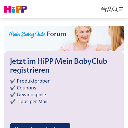
Skip to main content
Warenkor
HiPP M
Such
Jetzt im HiPP Mein BabyClub
registrieren
✔️ Produktproben
✔️ Coupons
✔️ Gewinnspiele
✔️ Tipps per Mail