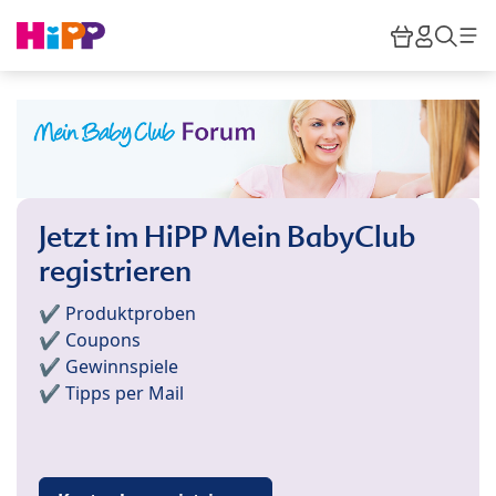
Skip to main content
Warenkor
HiPP M
Such
Jetzt im HiPP Mein BabyClub
registrieren
✔️ Produktproben
✔️ Coupons
✔️ Gewinnspiele
✔️ Tipps per Mail