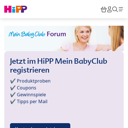
Skip to main content
Warenkor
HiPP M
Such
Jetzt im HiPP Mein BabyClub
registrieren
✔️ Produktproben
✔️ Coupons
✔️ Gewinnspiele
✔️ Tipps per Mail