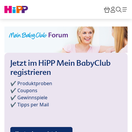
Skip to main content
Warenkor
HiPP M
Such
Jetzt im HiPP Mein BabyClub
registrieren
✔️ Produktproben
✔️ Coupons
✔️ Gewinnspiele
✔️ Tipps per Mail