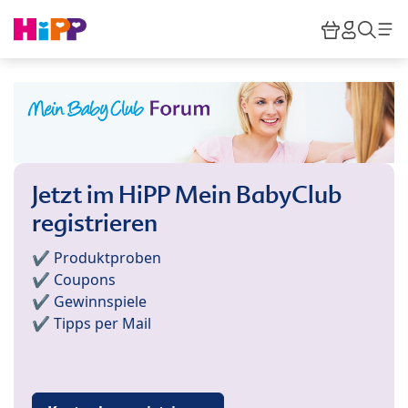
Skip to main content
Warenkor
HiPP M
Such
Jetzt im HiPP Mein BabyClub
registrieren
✔️ Produktproben
✔️ Coupons
✔️ Gewinnspiele
✔️ Tipps per Mail