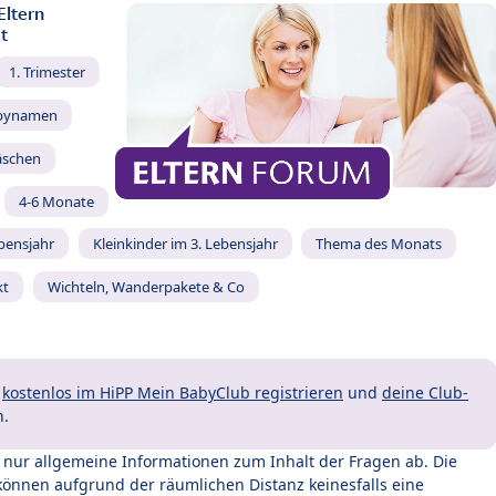
Eltern
t
1. Trimester
bynamen
äschen
4-6 Monate
ebensjahr
Kleinkinder im 3. Lebensjahr
Thema des Monats
kt
Wichteln, Wanderpakete & Co
t
kostenlos im HiPP Mein BabyClub registrieren
und
deine Club-
n.
t nur allgemeine Informationen zum Inhalt der Fragen ab. Die
können aufgrund der räumlichen Distanz keinesfalls eine