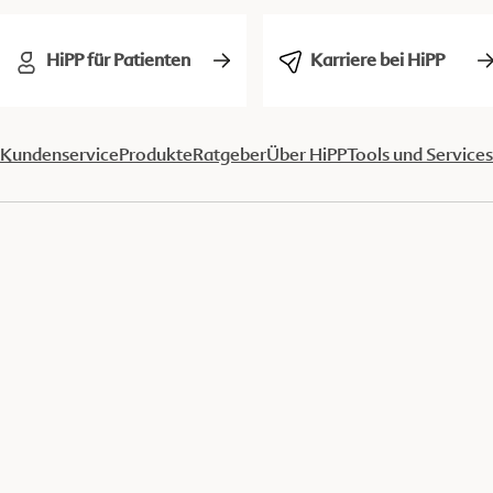
HiPP für Patienten
Karriere bei HiPP
Kundenservice
Produkte
Ratgeber
Über HiPP
Tools und Services