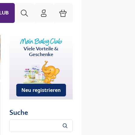
Suche
HiPP Mein Babyclub
Warenkorb
LUB
Viele Vorteile &
Geschenke
Neu registrieren
Suche
Suche