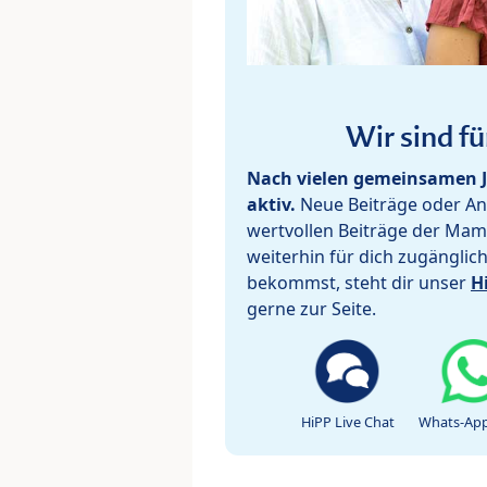
Wir sind fü
Nach vielen gemeinsamen J
aktiv.
Neue Beiträge oder Ant
wertvollen Beiträge der Mam
weiterhin für dich zugänglic
bekommst, steht dir unser
H
gerne zur Seite.
HiPP Live Chat
Whats-App