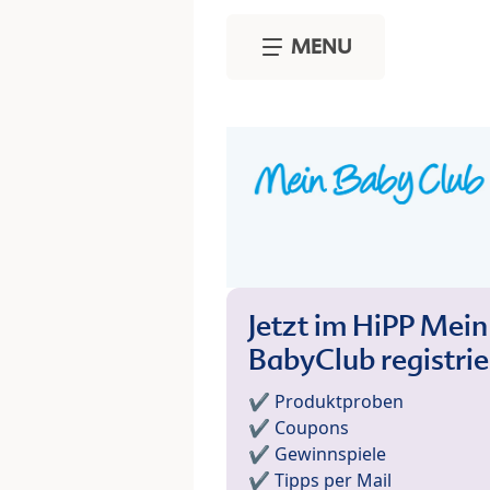
Skip to main content
MENU
Jetzt im HiPP Mein
BabyClub registri
✔️ Produktproben
✔️ Coupons
✔️ Gewinnspiele
✔️ Tipps per Mail