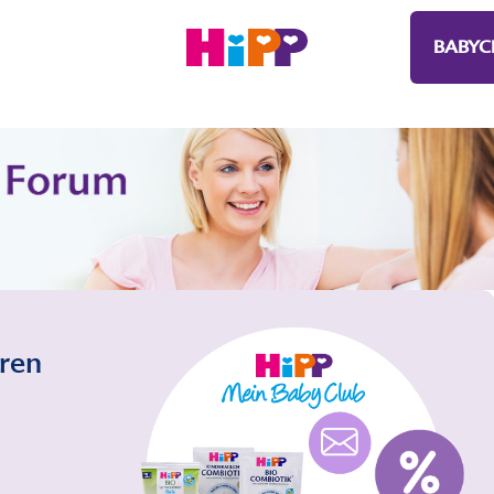
BABYC
eren