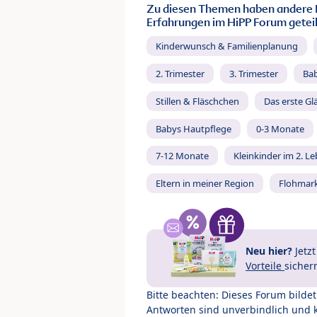
Zu diesen Themen haben andere 
Erfahrungen im HiPP Forum geteil
Kinderwunsch & Familienplanung
2. Trimester
3. Trimester
Ba
Stillen & Fläschchen
Das erste Gl
Babys Hautpflege
0-3 Monate
7-12 Monate
Kleinkinder im 2. L
Eltern in meiner Region
Flohmar
Neu hier?
Jetz
Vorteile
sicher
Bitte beachten: Dieses Forum bilde
Antworten sind unverbindlich und 