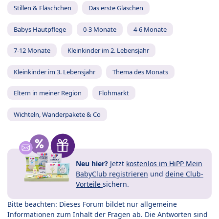
Stillen & Fläschchen
Das erste Gläschen
Babys Hautpflege
0-3 Monate
4-6 Monate
7-12 Monate
Kleinkinder im 2. Lebensjahr
Kleinkinder im 3. Lebensjahr
Thema des Monats
Eltern in meiner Region
Flohmarkt
Wichteln, Wanderpakete & Co
Neu hier?
Jetzt
kostenlos im HiPP Mein
BabyClub registrieren
und
deine Club-
Vorteile
sichern.
Bitte beachten: Dieses Forum bildet nur allgemeine
Informationen zum Inhalt der Fragen ab. Die Antworten sind