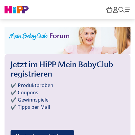
Skip to main content
Warenkor
HiPP M
Such
Jetzt im HiPP Mein BabyClub
registrieren
✔️ Produktproben
✔️ Coupons
✔️ Gewinnspiele
✔️ Tipps per Mail