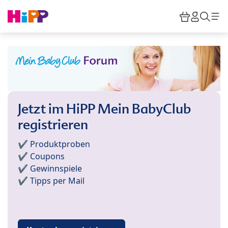
Skip to main content
Warenkor
HiPP M
Such
Jetzt im HiPP Mein BabyClub
registrieren
✔️ Produktproben
✔️ Coupons
✔️ Gewinnspiele
✔️ Tipps per Mail