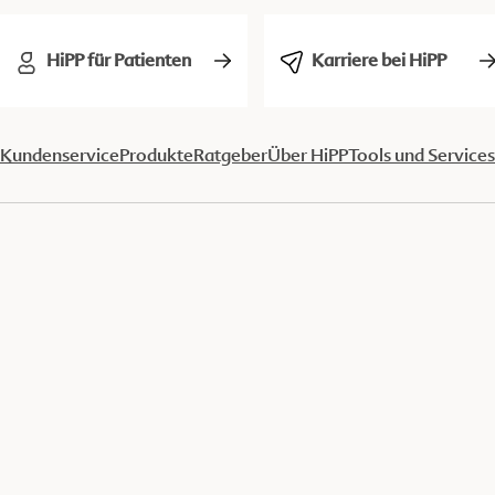
HiPP für Patienten
Karriere bei HiPP
Kundenservice
Produkte
Ratgeber
Über HiPP
Tools und Services