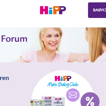
BABYC
eren