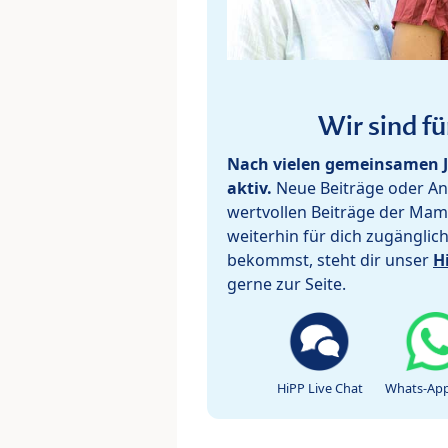
Wir sind fü
Nach vielen gemeinsamen J
aktiv.
Neue Beiträge oder Ant
wertvollen Beiträge der Mam
weiterhin für dich zugänglic
bekommst, steht dir unser
H
gerne zur Seite.
HiPP Live Chat
Whats-App