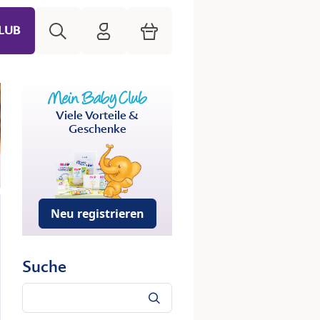
Suche
HiPP Mein Babyclub
Warenkorb
LUB
Viele Vorteile &
Geschenke
Neu registrieren
Suche
Suche