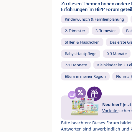
Zu diesen Themen haben andere 
Erfahrungen im HiPP Forum geteil
Kinderwunsch & Familienplanung
2. Trimester
3. Trimester
Ba
Stillen & Fläschchen
Das erste Gl
Babys Hautpflege
0-3 Monate
7-12 Monate
Kleinkinder im 2. L
Eltern in meiner Region
Flohmar
Neu hier?
Jetz
Vorteile
sicher
Bitte beachten: Dieses Forum bilde
Antworten sind unverbindlich und 