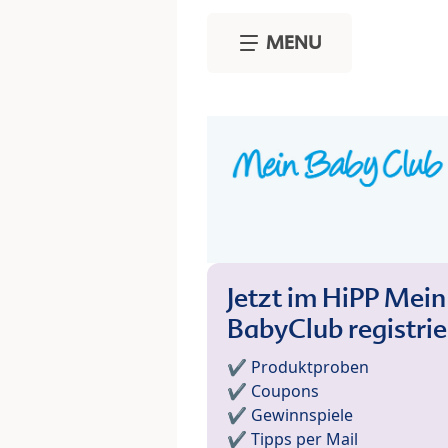
Skip to main content
MENU
Jetzt im HiPP Mein
BabyClub registri
✔️ Produktproben
✔️ Coupons
✔️ Gewinnspiele
✔️ Tipps per Mail