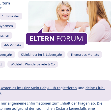
Eltern
t
1. Trimester
bynamen
äschen
4-6 Monate
ebensjahr
Kleinkinder im 3. Lebensjahr
Thema des Monats
kt
Wichteln, Wanderpakete & Co
t
kostenlos im HiPP Mein BabyClub registrieren
und
deine Club-
n.
t nur allgemeine Informationen zum Inhalt der Fragen ab. Die
können aufgrund der räumlichen Distanz keinesfalls eine