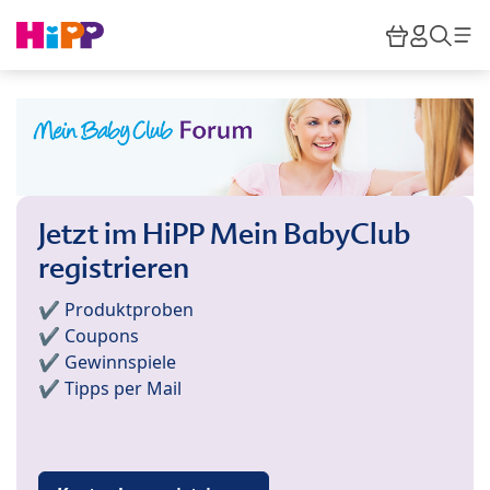
Skip to main content
Warenkor
HiPP M
Such
Jetzt im HiPP Mein BabyClub
registrieren
✔️ Produktproben
✔️ Coupons
✔️ Gewinnspiele
✔️ Tipps per Mail