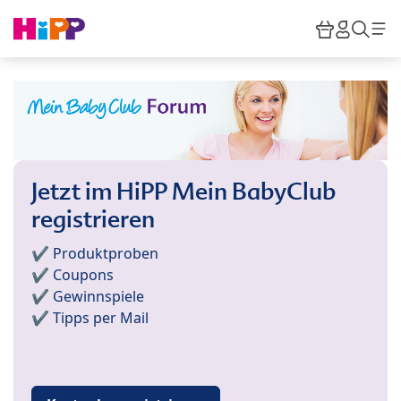
Skip to main content
Warenkor
HiPP M
Such
Jetzt im HiPP Mein BabyClub
registrieren
✔️ Produktproben
✔️ Coupons
✔️ Gewinnspiele
✔️ Tipps per Mail