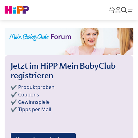
Skip to main content
Warenkor
HiPP M
Such
Jetzt im HiPP Mein BabyClub
registrieren
✔️ Produktproben
✔️ Coupons
✔️ Gewinnspiele
✔️ Tipps per Mail