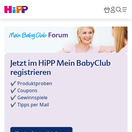
Skip to main content
Warenkor
HiPP M
Such
Jetzt im HiPP Mein BabyClub
registrieren
✔️ Produktproben
✔️ Coupons
✔️ Gewinnspiele
✔️ Tipps per Mail