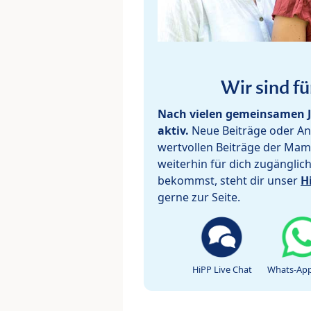
Wir sind fü
Nach vielen gemeinsamen J
aktiv.
Neue Beiträge oder Ant
wertvollen Beiträge der Mam
weiterhin für dich zugänglic
bekommst, steht dir unser
H
gerne zur Seite.
HiPP Live Chat
Whats-App