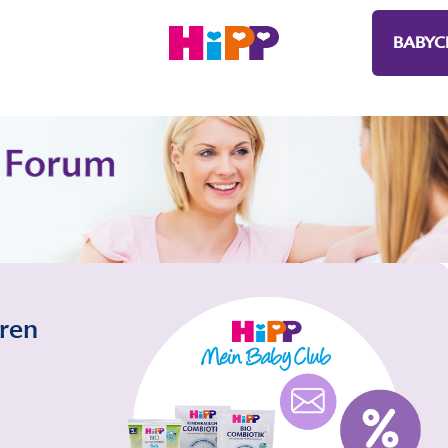
BABYC
eren