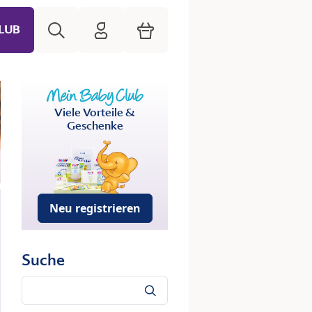
Suche
HiPP Mein Babyclub
Warenkorb
LUB
Viele Vorteile &
Geschenke
Neu registrieren
Suche
Suche