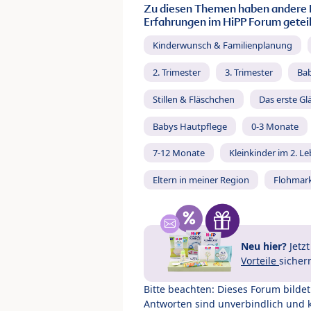
Zu diesen Themen haben andere 
Erfahrungen im HiPP Forum geteil
Kinderwunsch & Familienplanung
2. Trimester
3. Trimester
Ba
Stillen & Fläschchen
Das erste Gl
Babys Hautpflege
0-3 Monate
7-12 Monate
Kleinkinder im 2. L
Eltern in meiner Region
Flohmar
Neu hier?
Jetz
Vorteile
sicher
Bitte beachten: Dieses Forum bilde
Antworten sind unverbindlich und 