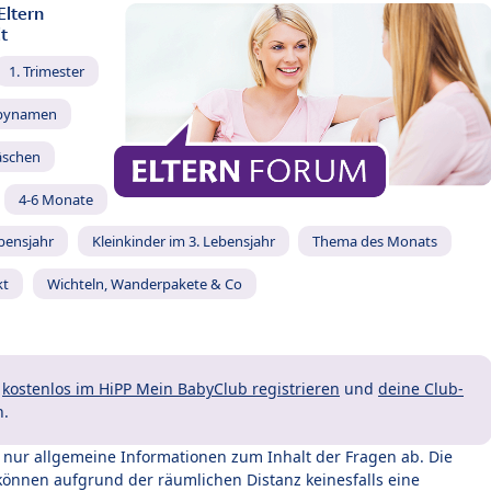
Eltern
t
1. Trimester
bynamen
äschen
4-6 Monate
ebensjahr
Kleinkinder im 3. Lebensjahr
Thema des Monats
kt
Wichteln, Wanderpakete & Co
t
kostenlos im HiPP Mein BabyClub registrieren
und
deine Club-
n.
t nur allgemeine Informationen zum Inhalt der Fragen ab. Die
können aufgrund der räumlichen Distanz keinesfalls eine