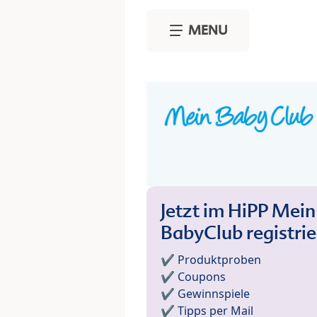
Skip to main content
MENU
Jetzt im HiPP Mein
BabyClub registri
✔️ Produktproben
✔️ Coupons
✔️ Gewinnspiele
✔️ Tipps per Mail