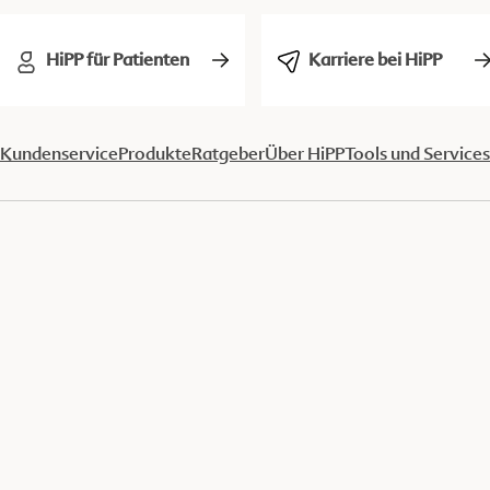
HiPP für Patienten
Karriere bei HiPP
Kundenservice
Produkte
Ratgeber
Über HiPP
Tools und Services