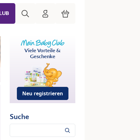
Suche
HiPP Mein Babyclub
Warenkorb
LUB
Viele Vorteile &
Geschenke
Neu registrieren
Suche
Suche