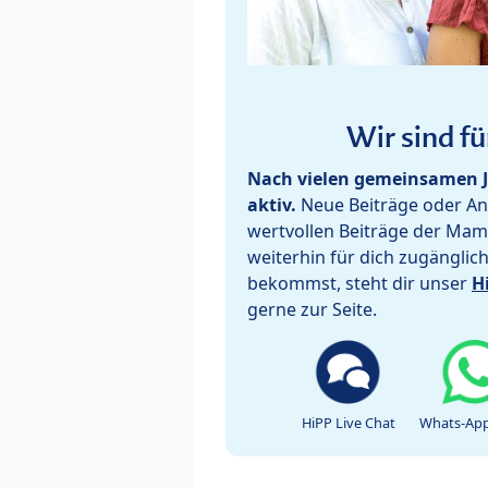
Wir sind fü
Nach vielen gemeinsamen J
aktiv.
Neue Beiträge oder Ant
wertvollen Beiträge der Mam
weiterhin für dich zugänglic
bekommst, steht dir unser
H
gerne zur Seite.
HiPP Live Chat
Whats-App