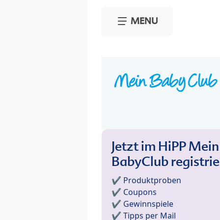
Skip to main content
MENU
Jetzt im HiPP Mein
BabyClub registri
✔️ Produktproben
✔️ Coupons
✔️ Gewinnspiele
✔️ Tipps per Mail