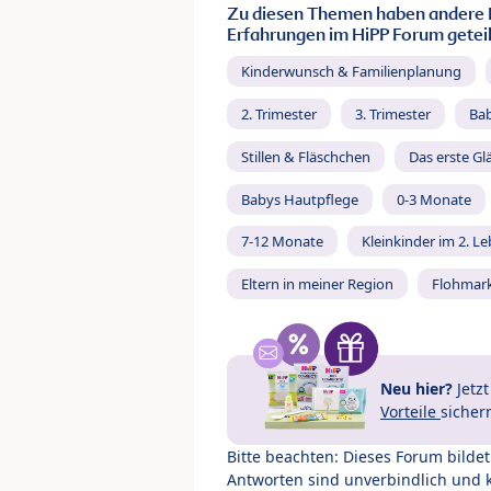
Zu diesen Themen haben andere 
Erfahrungen im HiPP Forum geteil
Kinderwunsch & Familienplanung
2. Trimester
3. Trimester
Ba
Stillen & Fläschchen
Das erste Gl
Babys Hautpflege
0-3 Monate
7-12 Monate
Kleinkinder im 2. L
Eltern in meiner Region
Flohmar
Neu hier?
Jetz
Vorteile
sicher
Bitte beachten: Dieses Forum bilde
Antworten sind unverbindlich und 