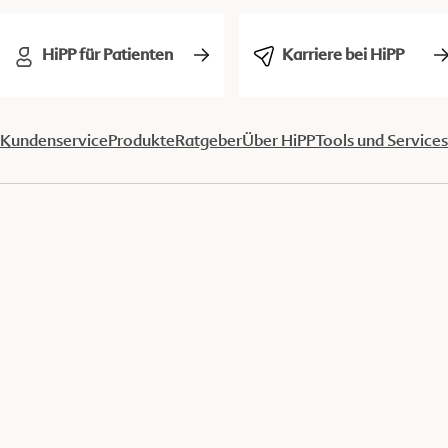
HiPP für Patienten
Karriere bei HiPP
Kundenservice
Produkte
Ratgeber
Über HiPP
Tools und Services