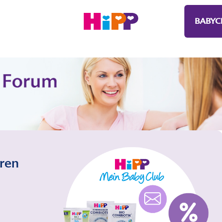
BABYC
eren