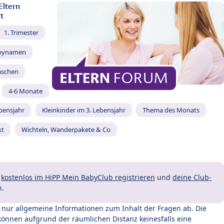
Eltern
t
1. Trimester
bynamen
äschen
4-6 Monate
ebensjahr
Kleinkinder im 3. Lebensjahr
Thema des Monats
kt
Wichteln, Wanderpakete & Co
t
kostenlos im HiPP Mein BabyClub registrieren
und
deine Club-
n.
t nur allgemeine Informationen zum Inhalt der Fragen ab. Die
können aufgrund der räumlichen Distanz keinesfalls eine