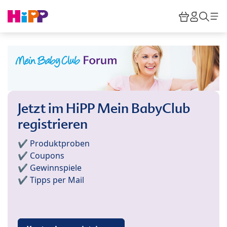
Skip to main content
Warenkor
HiPP M
Such
Jetzt im HiPP Mein BabyClub
registrieren
✔️ Produktproben
✔️ Coupons
✔️ Gewinnspiele
✔️ Tipps per Mail