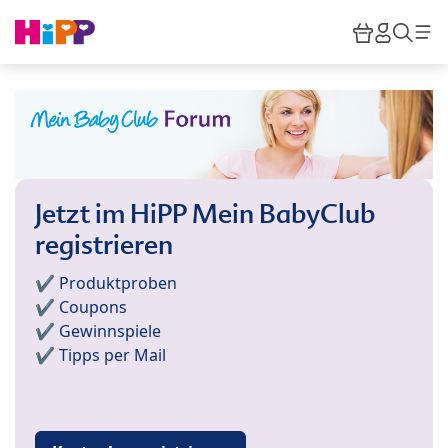
Skip to main content
Warenkor
HiPP M
Such
Jetzt im HiPP Mein BabyClub
registrieren
✔️ Produktproben
✔️ Coupons
✔️ Gewinnspiele
✔️ Tipps per Mail