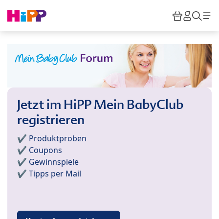
Skip to main content
Warenkor
HiPP M
Such
Jetzt im HiPP Mein BabyClub
registrieren
✔️ Produktproben
✔️ Coupons
✔️ Gewinnspiele
✔️ Tipps per Mail