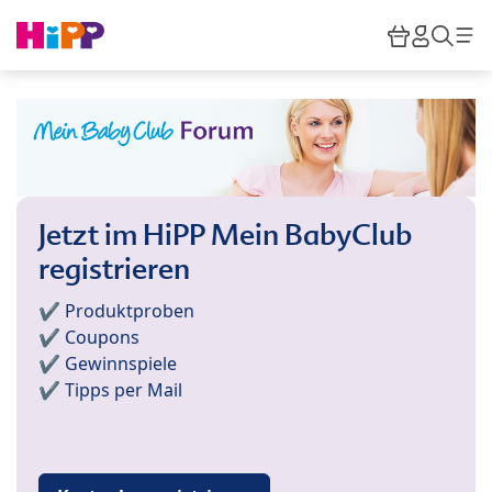
Skip to main content
Warenkor
HiPP M
Such
Jetzt im HiPP Mein BabyClub
registrieren
✔️ Produktproben
✔️ Coupons
✔️ Gewinnspiele
✔️ Tipps per Mail