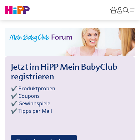
Skip to main content
Warenkor
HiPP M
Such
Jetzt im HiPP Mein BabyClub
registrieren
✔️ Produktproben
✔️ Coupons
✔️ Gewinnspiele
✔️ Tipps per Mail