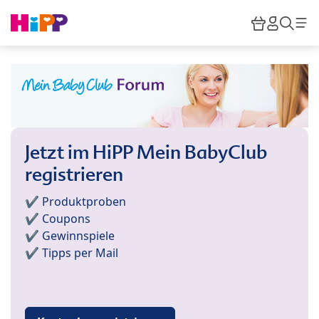
Skip to main content
Warenkor
HiPP M
Such
Jetzt im HiPP Mein BabyClub
registrieren
✔️ Produktproben
✔️ Coupons
✔️ Gewinnspiele
✔️ Tipps per Mail