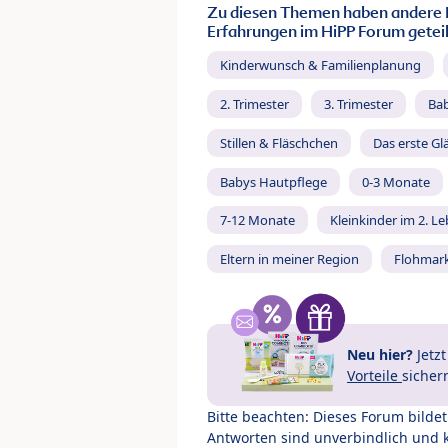
Zu diesen Themen haben andere 
Erfahrungen im HiPP Forum geteil
Kinderwunsch & Familienplanung
2. Trimester
3. Trimester
Ba
Stillen & Fläschchen
Das erste Gl
Babys Hautpflege
0-3 Monate
7-12 Monate
Kleinkinder im 2. L
Eltern in meiner Region
Flohmar
Neu hier?
Jetz
Vorteile
sicher
Bitte beachten: Dieses Forum bilde
Antworten sind unverbindlich und 