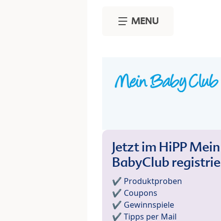
Skip to main content
MENU
Jetzt im HiPP Mein
BabyClub registri
✔️ Produktproben
✔️ Coupons
✔️ Gewinnspiele
✔️ Tipps per Mail