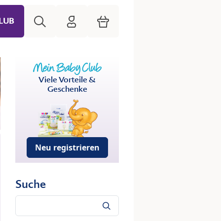
Suche
HiPP Mein Babyclub
Warenkorb
LUB
Viele Vorteile &
Geschenke
Neu registrieren
Suche
Suche