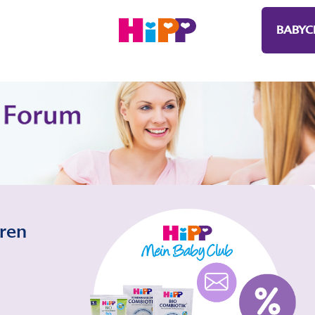
BABYC
eren