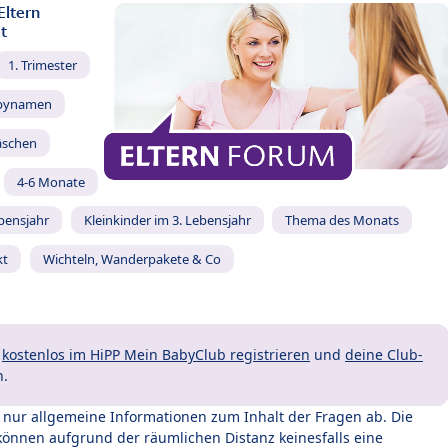
Eltern
t
1. Trimester
bynamen
äschen
4-6 Monate
ebensjahr
Kleinkinder im 3. Lebensjahr
Thema des Monats
kt
Wichteln, Wanderpakete & Co
t
kostenlos im HiPP Mein BabyClub registrieren
und
deine Club-
n.
t nur allgemeine Informationen zum Inhalt der Fragen ab. Die
können aufgrund der räumlichen Distanz keinesfalls eine