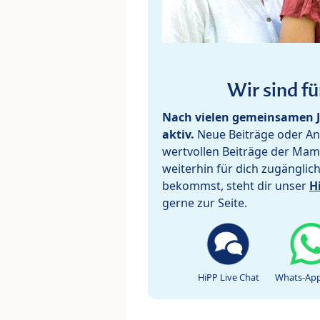
Wir sind fü
Nach vielen gemeinsamen J
aktiv.
Neue Beiträge oder Ant
wertvollen Beiträge der Mam
weiterhin für dich zugänglic
bekommst, steht dir unser
H
gerne zur Seite.
HiPP Live Chat
Whats-App