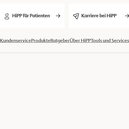
HiPP für Patienten
Karriere bei HiPP
Kundenservice
Produkte
Ratgeber
Über HiPP
Tools und Services