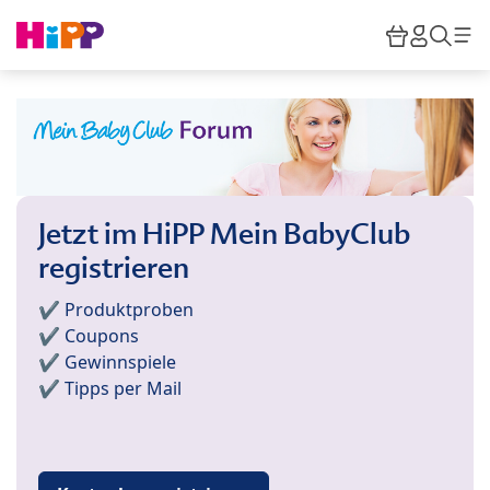
Skip to main content
Warenkor
HiPP M
Such
Jetzt im HiPP Mein BabyClub
registrieren
✔️ Produktproben
✔️ Coupons
✔️ Gewinnspiele
✔️ Tipps per Mail