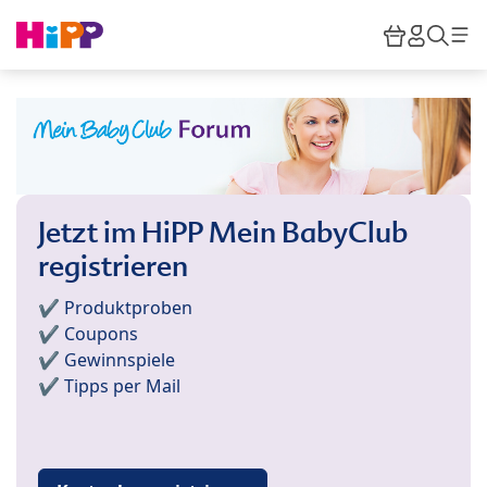
Skip to main content
Warenkor
HiPP M
Such
Jetzt im HiPP Mein BabyClub
registrieren
✔️ Produktproben
✔️ Coupons
✔️ Gewinnspiele
✔️ Tipps per Mail