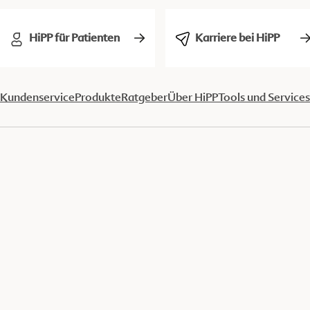
HiPP für Patienten
Karriere bei HiPP
Kundenservice
Produkte
Ratgeber
Über HiPP
Tools und Services