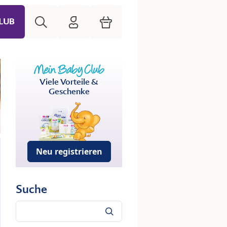
Suche
HiPP Mein Babyclub
Warenkorb
LUB
Viele Vorteile &
Geschenke
Neu registrieren
Suche
Suche