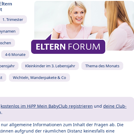
Eltern
t
1. Trimester
bynamen
äschen
4-6 Monate
ebensjahr
Kleinkinder im 3. Lebensjahr
Thema des Monats
kt
Wichteln, Wanderpakete & Co
t
kostenlos im HiPP Mein BabyClub registrieren
und
deine Club-
n.
t nur allgemeine Informationen zum Inhalt der Fragen ab. Die
können aufgrund der räumlichen Distanz keinesfalls eine