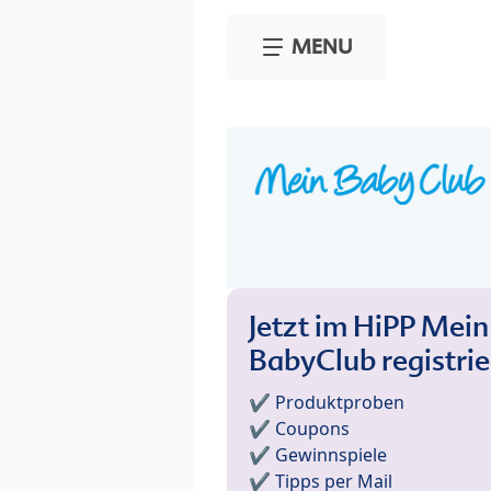
Skip to main content
MENU
Jetzt im HiPP Mein
BabyClub registri
✔️ Produktproben
✔️ Coupons
✔️ Gewinnspiele
✔️ Tipps per Mail