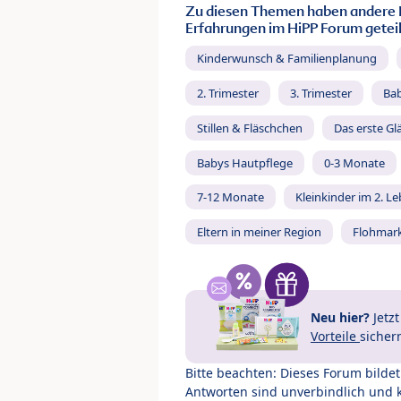
Zu diesen Themen haben andere 
Erfahrungen im HiPP Forum geteil
Kinderwunsch & Familienplanung
2. Trimester
3. Trimester
Ba
Stillen & Fläschchen
Das erste Gl
Babys Hautpflege
0-3 Monate
7-12 Monate
Kleinkinder im 2. L
Eltern in meiner Region
Flohmar
Neu hier?
Jetz
Vorteile
sicher
Bitte beachten: Dieses Forum bilde
Antworten sind unverbindlich und 