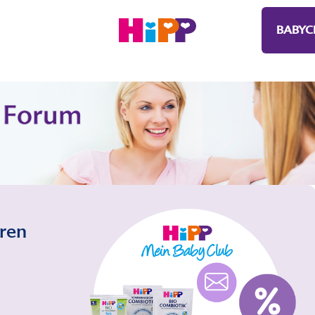
BABYC
eren