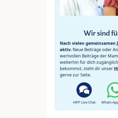
Wir sind fü
Nach vielen gemeinsamen J
aktiv.
Neue Beiträge oder Ant
wertvollen Beiträge der Mam
weiterhin für dich zugänglic
bekommst, steht dir unser
H
gerne zur Seite.
HiPP Live Chat
Whats-App