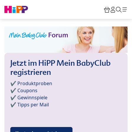
Skip to main content
Warenkor
HiPP M
Such
Jetzt im HiPP Mein BabyClub
registrieren
✔️ Produktproben
✔️ Coupons
✔️ Gewinnspiele
✔️ Tipps per Mail