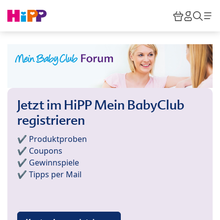
Skip to main content
Warenkor
HiPP M
Such
Jetzt im HiPP Mein BabyClub
registrieren
✔️ Produktproben
✔️ Coupons
✔️ Gewinnspiele
✔️ Tipps per Mail