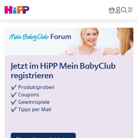
Skip to main content
Warenkor
HiPP M
Such
Jetzt im HiPP Mein BabyClub
registrieren
✔️ Produktproben
✔️ Coupons
✔️ Gewinnspiele
✔️ Tipps per Mail